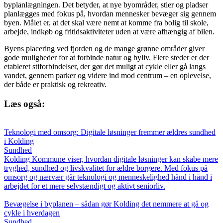
byplanlægningen. Det betyder, at nye byområder, stier og pladser
planlægges med fokus på, hvordan mennesker bevæger sig gennem
byen. Målet er, at det skal være nemt at komme fra bolig til skole,
arbejde, indkøb og fritidsaktiviteter uden at være afhængig af bilen.
Byens placering ved fjorden og de mange grønne områder giver
gode muligheder for at forbinde natur og byliv. Flere steder er der
etableret stiforbindelser, der gør det muligt at cykle eller gå langs
vandet, gennem parker og videre ind mod centrum – en oplevelse,
der både er praktisk og rekreativ.
Læs også:
Teknologi med omsorg: Digitale løsninger fremmer ældres sundhed
i Kolding
Sundhed
Kolding Kommune viser, hvordan digitale løsninger kan skabe mere
tryghed, sundhed og livskvalitet for ældre borgere. Med fokus på
omsorg og nærvær går teknologi og menneskelighed hånd i hånd i
arbejdet for et mere selvstændigt og aktivt seniorliv.
Bevægelse i byplanen – sådan gør Kolding det nemmere at gå og
cykle i hverdagen
Sundhed