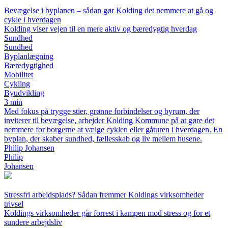
Bevægelse i byplanen – sådan gør Kolding det nemmere at gå og
cykle i hverdagen
Kolding viser vejen til en mere aktiv og bæredygtig hverdag
Sundhed
Sundhed
Byplanlægning
Bæredygtighed
Mobilitet
Cykling
Byudvikling
3 min
Med fokus på trygge stier, grønne forbindelser og byrum, der
inviterer til bevægelse, arbejder Kolding Kommune på at gøre det
nemmere for borgerne at vælge cyklen eller gåturen i hverdagen. En
byplan, der skaber sundhed, fællesskab og liv mellem husene.
Philip Johansen
Philip
Johansen
Stressfri arbejdsplads? Sådan fremmer Koldings virksomheder
trivsel
Koldings virksomheder går forrest i kampen mod stress og for et
sundere arbejdsliv