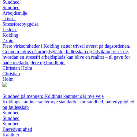
Sundhed
Sundhed
Arbejdsmiljø
Trivsel
Stressforebyggelse
Ledelse
Kolding
2 min
Flere virksomheder i Kolding sætter trivsel øverst på dagsordenen.
Gennem fokus på arbejdsglæde, fællesskab og udvikling viser de,
hvordan en stressfri arbejdsplads kan blive en realitet – til gavn for
både medarbejdere og bundlinje.
Christian Holm
Christian
Holm
Sundhed på menuen: Koldings kantiner går nye veje
Koldings kantiner sætter nye standarder for sundhed, bæredygtighed
og fællesskab
Sundhed
Sundhed
Sundhed
Bæredygtighed
Kantiner