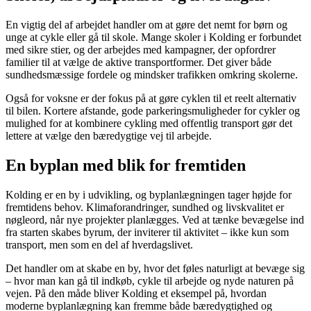
En vigtig del af arbejdet handler om at gøre det nemt for børn og
unge at cykle eller gå til skole. Mange skoler i Kolding er forbundet
med sikre stier, og der arbejdes med kampagner, der opfordrer
familier til at vælge de aktive transportformer. Det giver både
sundhedsmæssige fordele og mindsker trafikken omkring skolerne.
Også for voksne er der fokus på at gøre cyklen til et reelt alternativ
til bilen. Kortere afstande, gode parkeringsmuligheder for cykler og
mulighed for at kombinere cykling med offentlig transport gør det
lettere at vælge den bæredygtige vej til arbejde.
En byplan med blik for fremtiden
Kolding er en by i udvikling, og byplanlægningen tager højde for
fremtidens behov. Klimaforandringer, sundhed og livskvalitet er
nøgleord, når nye projekter planlægges. Ved at tænke bevægelse ind
fra starten skabes byrum, der inviterer til aktivitet – ikke kun som
transport, men som en del af hverdagslivet.
Det handler om at skabe en by, hvor det føles naturligt at bevæge sig
– hvor man kan gå til indkøb, cykle til arbejde og nyde naturen på
vejen. På den måde bliver Kolding et eksempel på, hvordan
moderne byplanlægning kan fremme både bæredygtighed og