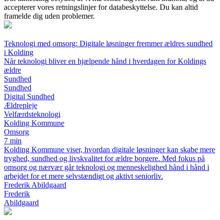
accepterer vores retningslinjer for databeskyttelse. Du kan altid
framelde dig uden problemer.
Teknologi med omsorg: Digitale løsninger fremmer ældres sundhed
i Kolding
Når teknologi bliver en hjælpende hånd i hverdagen for Koldings
ældre
Sundhed
Sundhed
Digital Sundhed
Ældrepleje
Velfærdsteknologi
Kolding Kommune
Omsorg
7 min
Kolding Kommune viser, hvordan digitale løsninger kan skabe mere
tryghed, sundhed og livskvalitet for ældre borgere. Med fokus på
omsorg og nærvær går teknologi og menneskelighed hånd i hånd i
arbejdet for et mere selvstændigt og aktivt seniorliv.
Frederik Abildgaard
Frederik
Abildgaard