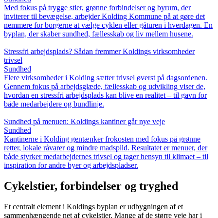
Med fokus på trygge stier, grønne forbindelser og byrum, der
inviterer til bevægelse, arbejder Kolding Kommune på at gøre det
nemmere for borgerne at vælge cyklen eller gåturen i hverdagen. En
byplan, der skaber sundhed, fællesskab og liv mellem husene.
Stressfri arbejdsplads? Sådan fremmer Koldings virksomheder
trivsel
Sundhed
Flere virksomheder i Kolding sætter trivsel øverst på dagsordenen.
Gennem fokus på arbejdsglæde, fællesskab og udvikling viser de,
hvordan en stressfri arbejdsplads kan blive en realitet – til gavn for
både medarbejdere og bundlinje.
Sundhed på menuen: Koldings kantiner går nye veje
Sundhed
Kantinerne i Kolding gentænker frokosten med fokus på grønne
retter, lokale råvarer og mindre madspild. Resultatet er menuer, der
både styrker medarbejdernes trivsel og tager hensyn til klimaet – til
inspiration for andre byer og arbejdspladser.
Cykelstier, forbindelser og tryghed
Et centralt element i Koldings byplan er udbygningen af et
sammenhængende net af cykelstier. Mange af de større veje har i