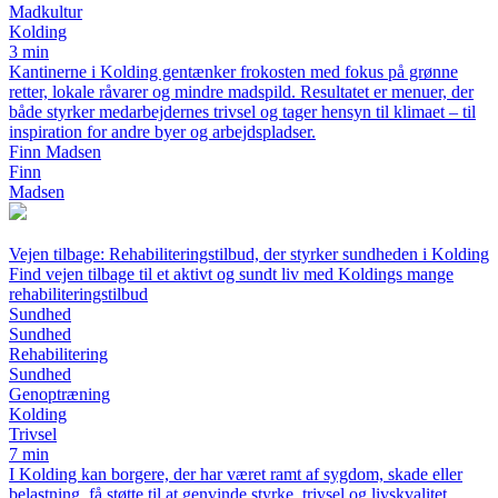
Madkultur
Kolding
3 min
Kantinerne i Kolding gentænker frokosten med fokus på grønne
retter, lokale råvarer og mindre madspild. Resultatet er menuer, der
både styrker medarbejdernes trivsel og tager hensyn til klimaet – til
inspiration for andre byer og arbejdspladser.
Finn Madsen
Finn
Madsen
Vejen tilbage: Rehabiliteringstilbud, der styrker sundheden i Kolding
Find vejen tilbage til et aktivt og sundt liv med Koldings mange
rehabiliteringstilbud
Sundhed
Sundhed
Rehabilitering
Sundhed
Genoptræning
Kolding
Trivsel
7 min
I Kolding kan borgere, der har været ramt af sygdom, skade eller
belastning, få støtte til at genvinde styrke, trivsel og livskvalitet.