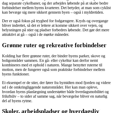
dag separate cykelbaner, og der arbejdes løbende på at skabe bedre
forbindelser mellem byens kvarterer. Det betyder, at man som cyklist
kan bevæge sig mere sikkert gennem byen – også i myldretiden.
Der er også fokus på tryghed for fodgængere. Kryds og overgange
bliver indrettet, så det er lettere at komme sikkert over vejen, og
belysningen på stier og pladser forbedres løbende. Det gør det mere
attraktivt at gå – også i de mørke måneder.
Grønne ruter og rekreative forbindelser
Kolding har flere grønne ruter, der binder byens parker, skove og
boligområder sammen. En gå- eller cykeltur kan derfor nemt
kombineres med et ophold i naturen. Mange benytter ruterne til
motion, men de fungerer også som praktiske forbindelser mellem
byens funktioner.
Et eksempel er de stier, der fører fra bymidten mod fjorden og videre
ud i de omkringliggende naturområder. Her kan man opleve,
hvordan byens planlægning understøtter både hverdagsmobilitet og
friluftsliv – to sider af samme sag, når bevægelse bliver en naturlig
del af byens rytme.
Skoler, arbejdspladser og hverdagsliv