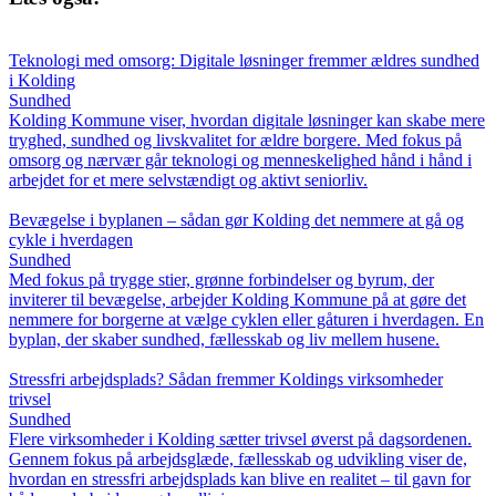
Teknologi med omsorg: Digitale løsninger fremmer ældres sundhed
i Kolding
Sundhed
Kolding Kommune viser, hvordan digitale løsninger kan skabe mere
tryghed, sundhed og livskvalitet for ældre borgere. Med fokus på
omsorg og nærvær går teknologi og menneskelighed hånd i hånd i
arbejdet for et mere selvstændigt og aktivt seniorliv.
Bevægelse i byplanen – sådan gør Kolding det nemmere at gå og
cykle i hverdagen
Sundhed
Med fokus på trygge stier, grønne forbindelser og byrum, der
inviterer til bevægelse, arbejder Kolding Kommune på at gøre det
nemmere for borgerne at vælge cyklen eller gåturen i hverdagen. En
byplan, der skaber sundhed, fællesskab og liv mellem husene.
Stressfri arbejdsplads? Sådan fremmer Koldings virksomheder
trivsel
Sundhed
Flere virksomheder i Kolding sætter trivsel øverst på dagsordenen.
Gennem fokus på arbejdsglæde, fællesskab og udvikling viser de,
hvordan en stressfri arbejdsplads kan blive en realitet – til gavn for