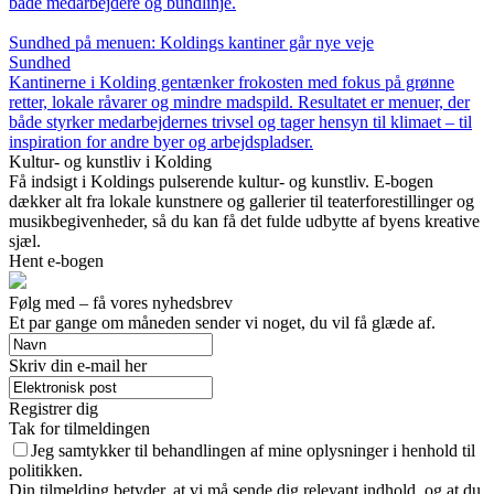
både medarbejdere og bundlinje.
Sundhed på menuen: Koldings kantiner går nye veje
Sundhed
Kantinerne i Kolding gentænker frokosten med fokus på grønne
retter, lokale råvarer og mindre madspild. Resultatet er menuer, der
både styrker medarbejdernes trivsel og tager hensyn til klimaet – til
inspiration for andre byer og arbejdspladser.
Kultur- og kunstliv i Kolding
Få indsigt i Koldings pulserende kultur- og kunstliv. E-bogen
dækker alt fra lokale kunstnere og gallerier til teaterforestillinger og
musikbegivenheder, så du kan få det fulde udbytte af byens kreative
sjæl.
Hent e-bogen
Følg med – få vores nyhedsbrev
Et par gange om måneden sender vi noget, du vil få glæde af.
Skriv din e-mail her
Registrer dig
Tak for tilmeldingen
Jeg samtykker til behandlingen af mine oplysninger i henhold til
politikken.
Din tilmelding betyder, at vi må sende dig relevant indhold, og at du