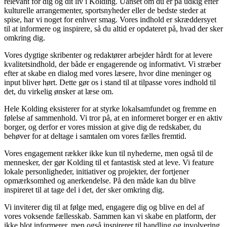
relevant for dig og dit liv i Kolding. Uanset om du er på udkig efter
kulturelle arrangementer, sportsnyheder eller de bedste steder at
spise, har vi noget for enhver smag. Vores indhold er skræddersyet
til at informere og inspirere, så du altid er opdateret på, hvad der sker
omkring dig.
Vores dygtige skribenter og redaktører arbejder hårdt for at levere
kvalitetsindhold, der både er engagerende og informativt. Vi stræber
efter at skabe en dialog med vores læsere, hvor dine meninger og
input bliver hørt. Dette gør os i stand til at tilpasse vores indhold til
det, du virkelig ønsker at læse om.
Hele Kolding eksisterer for at styrke lokalsamfundet og fremme en
følelse af sammenhold. Vi tror på, at en informeret borger er en aktiv
borger, og derfor er vores mission at give dig de redskaber, du
behøver for at deltage i samtalen om vores fælles fremtid.
Vores engagement rækker ikke kun til nyhederne, men også til de
mennesker, der gør Kolding til et fantastisk sted at leve. Vi feature
lokale personligheder, initiativer og projekter, der fortjener
opmærksomhed og anerkendelse. På den måde kan du blive
inspireret til at tage del i det, der sker omkring dig.
Vi inviterer dig til at følge med, engagere dig og blive en del af
vores voksende fællesskab. Sammen kan vi skabe en platform, der
ikke blot informerer, men også inspirerer til handling og involvering