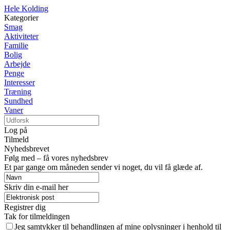
Hele Kolding
Kategorier
Smag
Aktiviteter
Familie
Bolig
Arbejde
Penge
Interesser
Træning
Sundhed
Vaner
Log på
Tilmeld
Nyhedsbrevet
Følg med – få vores nyhedsbrev
Et par gange om måneden sender vi noget, du vil få glæde af.
Skriv din e-mail her
Registrer dig
Tak for tilmeldingen
Jeg samtykker til behandlingen af mine oplysninger i henhold til