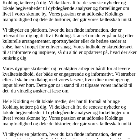
Kolding tættere på dig. Vi dækker alt fra de seneste nyheder og
lokale begivenheder til dybdegående analyser og fortællinger om
livet i vores skønne by. Vores passion er at udforske Koldings
mangfoldighed og dele de historier, der gør vores fællesskab unikt.
Vi tilbyder en platform, hvor du kan finde information, der er
relevant for dig og dit liv i Kolding. Uanset om du er på udkig efter
kulturelle arrangementer, sportsnyheder eller de bedste steder at
spise, har vi noget for enhver smag. Vores indhold er skræddersyet
til at informere og inspirere, så du altid er opdateret på, hvad der sker
omkring dig.
Vores dygtige skribenter og redaktører arbejder hårdt for at levere
kvalitetsindhold, der både er engagerende og informativt. Vi stræber
efter at skabe en dialog med vores læsere, hvor dine meninger og
input bliver hørt. Dette gør os i stand til at tilpasse vores indhold til
det, du virkelig ønsker at læse om.
Hele Kolding er dit lokale medie, der har til formål at bringe
Kolding tættere på dig. Vi dækker alt fra de seneste nyheder og
lokale begivenheder til dybdegående analyser og fortællinger om
livet i vores skønne by. Vores passion er at udforske Koldings
mangfoldighed og dele de historier, der gør vores fællesskab unikt.
Vi tilbyder en platform, hvor du kan finde information, der er