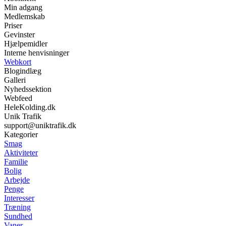
Min adgang
Medlemskab
Priser
Gevinster
Hjælpemidler
Interne henvisninger
Webkort
Blogindlæg
Galleri
Nyhedssektion
Webfeed
HeleKolding.dk
Unik Trafik
support@uniktrafik.dk
Kategorier
Smag
Aktiviteter
Familie
Bolig
Arbejde
Penge
Interesser
Træning
Sundhed
Vaner