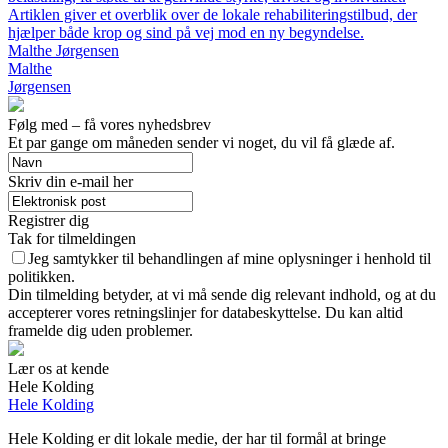
Artiklen giver et overblik over de lokale rehabiliteringstilbud, der
hjælper både krop og sind på vej mod en ny begyndelse.
Malthe Jørgensen
Malthe
Jørgensen
Følg med – få vores nyhedsbrev
Et par gange om måneden sender vi noget, du vil få glæde af.
Skriv din e-mail her
Registrer dig
Tak for tilmeldingen
Jeg samtykker til behandlingen af mine oplysninger i henhold til
politikken.
Din tilmelding betyder, at vi må sende dig relevant indhold, og at du
accepterer vores retningslinjer for databeskyttelse. Du kan altid
framelde dig uden problemer.
Lær os at kende
Hele Kolding
Hele Kolding
Hele Kolding er dit lokale medie, der har til formål at bringe