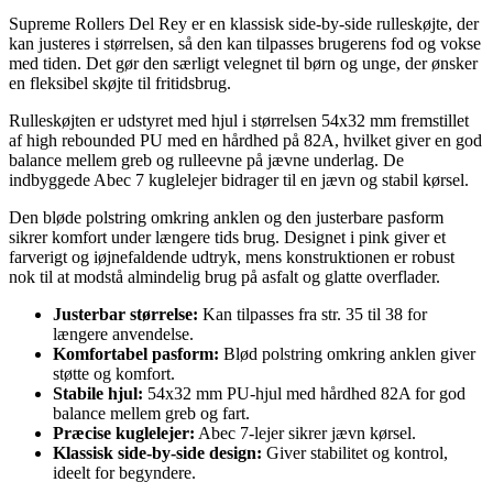
Supreme Rollers Del Rey er en klassisk side-by-side rulleskøjte, der
kan justeres i størrelsen, så den kan tilpasses brugerens fod og vokse
med tiden. Det gør den særligt velegnet til børn og unge, der ønsker
en fleksibel skøjte til fritidsbrug.
Rulleskøjten er udstyret med hjul i størrelsen 54x32 mm fremstillet
af high rebounded PU med en hårdhed på 82A, hvilket giver en god
balance mellem greb og rulleevne på jævne underlag. De
indbyggede Abec 7 kuglelejer bidrager til en jævn og stabil kørsel.
Den bløde polstring omkring anklen og den justerbare pasform
sikrer komfort under længere tids brug. Designet i pink giver et
farverigt og iøjnefaldende udtryk, mens konstruktionen er robust
nok til at modstå almindelig brug på asfalt og glatte overflader.
Justerbar størrelse:
Kan tilpasses fra str. 35 til 38 for
længere anvendelse.
Komfortabel pasform:
Blød polstring omkring anklen giver
støtte og komfort.
Stabile hjul:
54x32 mm PU-hjul med hårdhed 82A for god
balance mellem greb og fart.
Præcise kuglelejer:
Abec 7-lejer sikrer jævn kørsel.
Klassisk side-by-side design:
Giver stabilitet og kontrol,
ideelt for begyndere.