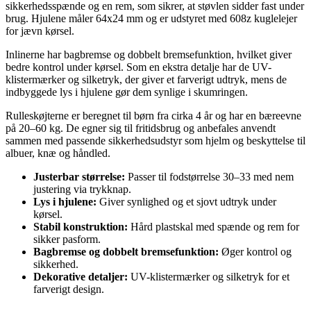
sikkerhedsspænde og en rem, som sikrer, at støvlen sidder fast under
brug. Hjulene måler 64x24 mm og er udstyret med 608z kuglelejer
for jævn kørsel.
Inlinerne har bagbremse og dobbelt bremsefunktion, hvilket giver
bedre kontrol under kørsel. Som en ekstra detalje har de UV-
klistermærker og silketryk, der giver et farverigt udtryk, mens de
indbyggede lys i hjulene gør dem synlige i skumringen.
Rulleskøjterne er beregnet til børn fra cirka 4 år og har en bæreevne
på 20–60 kg. De egner sig til fritidsbrug og anbefales anvendt
sammen med passende sikkerhedsudstyr som hjelm og beskyttelse til
albuer, knæ og håndled.
Justerbar størrelse:
Passer til fodstørrelse 30–33 med nem
justering via trykknap.
Lys i hjulene:
Giver synlighed og et sjovt udtryk under
kørsel.
Stabil konstruktion:
Hård plastskal med spænde og rem for
sikker pasform.
Bagbremse og dobbelt bremsefunktion:
Øger kontrol og
sikkerhed.
Dekorative detaljer:
UV-klistermærker og silketryk for et
farverigt design.