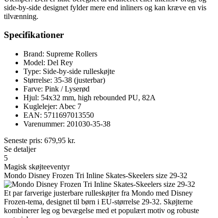
side-by-side designet fylder mere end inliners og kan kræve en vis
tilvænning.
Specifikationer
Brand: Supreme Rollers
Model: Del Rey
Type: Side-by-side rulleskøjte
Størrelse: 35-38 (justerbar)
Farve: Pink / Lyserød
Hjul: 54x32 mm, high rebounded PU, 82A
Kuglelejer: Abec 7
EAN: 5711697013550
Varenummer: 201030-35-38
Seneste pris:
679,95
kr.
Se detaljer
5
Magisk skøjteeventyr
Mondo Disney Frozen Tri Inline Skates-Skeelers size 29-32
Et par farverige justerbare rulleskøjter fra Mondo med Disney
Frozen-tema, designet til børn i EU-størrelse 29-32. Skøjterne
kombinerer leg og bevægelse med et populært motiv og robuste