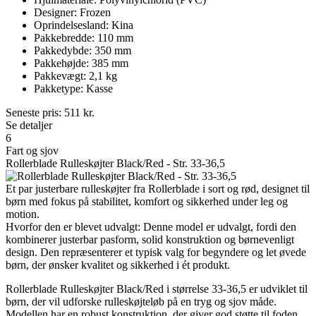
Designer: Frozen
Oprindelsesland: Kina
Pakkebredde: 110 mm
Pakkedybde: 350 mm
Pakkehøjde: 385 mm
Pakkevægt: 2,1 kg
Pakketype: Kasse
Seneste pris:
511
kr.
Se detaljer
6
Fart og sjov
Rollerblade Rulleskøjter Black/Red - Str. 33-36,5
Et par justerbare rulleskøjter fra Rollerblade i sort og rød, designet til
børn med fokus på stabilitet, komfort og sikkerhed under leg og
motion.
Hvorfor den er blevet udvalgt: Denne model er udvalgt, fordi den
kombinerer justerbar pasform, solid konstruktion og børnevenligt
design. Den repræsenterer et typisk valg for begyndere og let øvede
børn, der ønsker kvalitet og sikkerhed i ét produkt.
Rollerblade Rulleskøjter Black/Red i størrelse 33-36,5 er udviklet til
børn, der vil udforske rulleskøjteløb på en tryg og sjov måde.
Modellen har en robust konstruktion, der giver god støtte til foden,