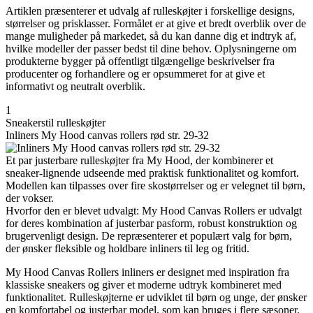
Artiklen præsenterer et udvalg af rulleskøjter i forskellige designs,
størrelser og prisklasser. Formålet er at give et bredt overblik over de
mange muligheder på markedet, så du kan danne dig et indtryk af,
hvilke modeller der passer bedst til dine behov. Oplysningerne om
produkterne bygger på offentligt tilgængelige beskrivelser fra
producenter og forhandlere og er opsummeret for at give et
informativt og neutralt overblik.
1
Sneakerstil rulleskøjter
Inliners My Hood canvas rollers rød str. 29-32
Et par justerbare rulleskøjter fra My Hood, der kombinerer et
sneaker-lignende udseende med praktisk funktionalitet og komfort.
Modellen kan tilpasses over fire skostørrelser og er velegnet til børn,
der vokser.
Hvorfor den er blevet udvalgt: My Hood Canvas Rollers er udvalgt
for deres kombination af justerbar pasform, robust konstruktion og
brugervenligt design. De repræsenterer et populært valg for børn,
der ønsker fleksible og holdbare inliners til leg og fritid.
My Hood Canvas Rollers inliners er designet med inspiration fra
klassiske sneakers og giver et moderne udtryk kombineret med
funktionalitet. Rulleskøjterne er udviklet til børn og unge, der ønsker
en komfortabel og justerbar model, som kan bruges i flere sæsoner.