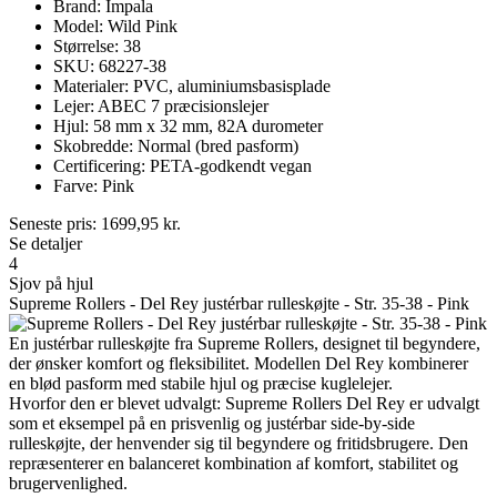
Brand: Impala
Model: Wild Pink
Størrelse: 38
SKU: 68227-38
Materialer: PVC, aluminiumsbasisplade
Lejer: ABEC 7 præcisionslejer
Hjul: 58 mm x 32 mm, 82A durometer
Skobredde: Normal (bred pasform)
Certificering: PETA-godkendt vegan
Farve: Pink
Seneste pris:
1699,95
kr.
Se detaljer
4
Sjov på hjul
Supreme Rollers - Del Rey justérbar rulleskøjte - Str. 35-38 - Pink
En justérbar rulleskøjte fra Supreme Rollers, designet til begyndere,
der ønsker komfort og fleksibilitet. Modellen Del Rey kombinerer
en blød pasform med stabile hjul og præcise kuglelejer.
Hvorfor den er blevet udvalgt: Supreme Rollers Del Rey er udvalgt
som et eksempel på en prisvenlig og justérbar side-by-side
rulleskøjte, der henvender sig til begyndere og fritidsbrugere. Den
repræsenterer en balanceret kombination af komfort, stabilitet og
brugervenlighed.