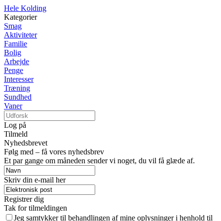
Hele Kolding
Kategorier
Smag
Aktiviteter
Familie
Bolig
Arbejde
Penge
Interesser
Træning
Sundhed
Vaner
Log på
Tilmeld
Nyhedsbrevet
Følg med – få vores nyhedsbrev
Et par gange om måneden sender vi noget, du vil få glæde af.
Skriv din e-mail her
Registrer dig
Tak for tilmeldingen
Jeg samtykker til behandlingen af mine oplysninger i henhold til