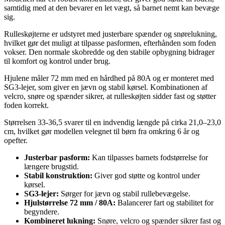
samtidig med at den bevarer en let vægt, så barnet nemt kan bevæge
sig.
Rulleskøjterne er udstyret med justerbare spænder og snørelukning,
hvilket gør det muligt at tilpasse pasformen, efterhånden som foden
vokser. Den normale skobredde og den stabile opbygning bidrager
til komfort og kontrol under brug.
Hjulene måler 72 mm med en hårdhed på 80A og er monteret med
SG3-lejer, som giver en jævn og stabil kørsel. Kombinationen af
velcro, snøre og spænder sikrer, at rulleskøjten sidder fast og støtter
foden korrekt.
Størrelsen 33-36,5 svarer til en indvendig længde på cirka 21,0–23,0
cm, hvilket gør modellen velegnet til børn fra omkring 6 år og
opefter.
Justerbar pasform:
Kan tilpasses barnets fodstørrelse for
længere brugstid.
Stabil konstruktion:
Giver god støtte og kontrol under
kørsel.
SG3-lejer:
Sørger for jævn og stabil rullebevægelse.
Hjulstørrelse 72 mm / 80A:
Balancerer fart og stabilitet for
begyndere.
Kombineret lukning:
Snøre, velcro og spænder sikrer fast og