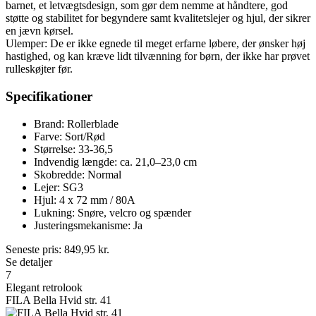
barnet, et letvægtsdesign, som gør dem nemme at håndtere, god
støtte og stabilitet for begyndere samt kvalitetslejer og hjul, der sikrer
en jævn kørsel.
Ulemper: De er ikke egnede til meget erfarne løbere, der ønsker høj
hastighed, og kan kræve lidt tilvænning for børn, der ikke har prøvet
rulleskøjter før.
Specifikationer
Brand: Rollerblade
Farve: Sort/Rød
Størrelse: 33-36,5
Indvendig længde: ca. 21,0–23,0 cm
Skobredde: Normal
Lejer: SG3
Hjul: 4 x 72 mm / 80A
Lukning: Snøre, velcro og spænder
Justeringsmekanisme: Ja
Seneste pris:
849,95
kr.
Se detaljer
7
Elegant retrolook
FILA Bella Hvid str. 41