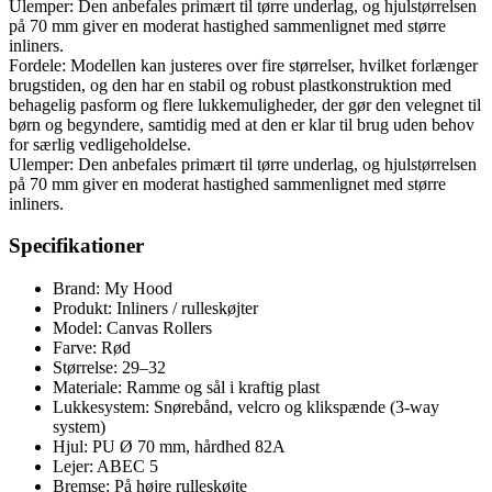
Ulemper: Den anbefales primært til tørre underlag, og hjulstørrelsen
på 70 mm giver en moderat hastighed sammenlignet med større
inliners.
Fordele: Modellen kan justeres over fire størrelser, hvilket forlænger
brugstiden, og den har en stabil og robust plastkonstruktion med
behagelig pasform og flere lukkemuligheder, der gør den velegnet til
børn og begyndere, samtidig med at den er klar til brug uden behov
for særlig vedligeholdelse.
Ulemper: Den anbefales primært til tørre underlag, og hjulstørrelsen
på 70 mm giver en moderat hastighed sammenlignet med større
inliners.
Specifikationer
Brand: My Hood
Produkt: Inliners / rulleskøjter
Model: Canvas Rollers
Farve: Rød
Størrelse: 29–32
Materiale: Ramme og sål i kraftig plast
Lukkesystem: Snørebånd, velcro og klikspænde (3-way
system)
Hjul: PU Ø 70 mm, hårdhed 82A
Lejer: ABEC 5
Bremse: På højre rulleskøjte