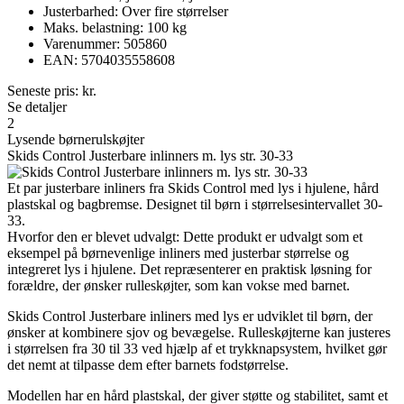
Justerbarhed: Over fire størrelser
Maks. belastning: 100 kg
Varenummer: 505860
EAN: 5704035558608
Seneste pris:
kr.
Se detaljer
2
Lysende børnerulskøjter
Skids Control Justerbare inlinners m. lys str. 30-33
Et par justerbare inliners fra Skids Control med lys i hjulene, hård
plastskal og bagbremse. Designet til børn i størrelsesintervallet 30-
33.
Hvorfor den er blevet udvalgt: Dette produkt er udvalgt som et
eksempel på børnevenlige inliners med justerbar størrelse og
integreret lys i hjulene. Det repræsenterer en praktisk løsning for
forældre, der ønsker rulleskøjter, som kan vokse med barnet.
Skids Control Justerbare inliners med lys er udviklet til børn, der
ønsker at kombinere sjov og bevægelse. Rulleskøjterne kan justeres
i størrelsen fra 30 til 33 ved hjælp af et trykknapsystem, hvilket gør
det nemt at tilpasse dem efter barnets fodstørrelse.
Modellen har en hård plastskal, der giver støtte og stabilitet, samt et