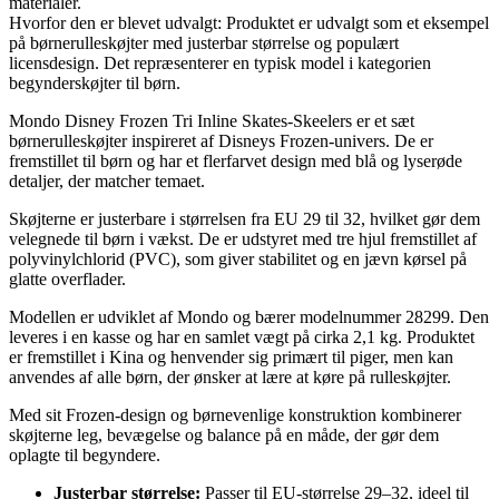
materialer.
Hvorfor den er blevet udvalgt: Produktet er udvalgt som et eksempel
på børnerulleskøjter med justerbar størrelse og populært
licensdesign. Det repræsenterer en typisk model i kategorien
begynderskøjter til børn.
Mondo Disney Frozen Tri Inline Skates-Skeelers er et sæt
børnerulleskøjter inspireret af Disneys Frozen-univers. De er
fremstillet til børn og har et flerfarvet design med blå og lyserøde
detaljer, der matcher temaet.
Skøjterne er justerbare i størrelsen fra EU 29 til 32, hvilket gør dem
velegnede til børn i vækst. De er udstyret med tre hjul fremstillet af
polyvinylchlorid (PVC), som giver stabilitet og en jævn kørsel på
glatte overflader.
Modellen er udviklet af Mondo og bærer modelnummer 28299. Den
leveres i en kasse og har en samlet vægt på cirka 2,1 kg. Produktet
er fremstillet i Kina og henvender sig primært til piger, men kan
anvendes af alle børn, der ønsker at lære at køre på rulleskøjter.
Med sit Frozen-design og børnevenlige konstruktion kombinerer
skøjterne leg, bevægelse og balance på en måde, der gør dem
oplagte til begyndere.
Justerbar størrelse:
Passer til EU-størrelse 29–32, ideel til