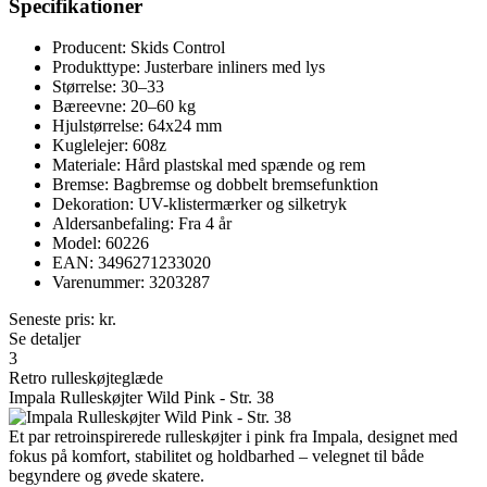
Specifikationer
Producent: Skids Control
Produkttype: Justerbare inliners med lys
Størrelse: 30–33
Bæreevne: 20–60 kg
Hjulstørrelse: 64x24 mm
Kuglelejer: 608z
Materiale: Hård plastskal med spænde og rem
Bremse: Bagbremse og dobbelt bremsefunktion
Dekoration: UV-klistermærker og silketryk
Aldersanbefaling: Fra 4 år
Model: 60226
EAN: 3496271233020
Varenummer: 3203287
Seneste pris:
kr.
Se detaljer
3
Retro rulleskøjteglæde
Impala Rulleskøjter Wild Pink - Str. 38
Et par retroinspirerede rulleskøjter i pink fra Impala, designet med
fokus på komfort, stabilitet og holdbarhed – velegnet til både
begyndere og øvede skatere.