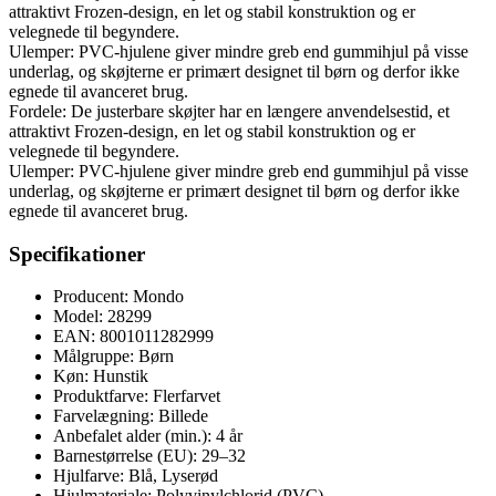
attraktivt Frozen-design, en let og stabil konstruktion og er
velegnede til begyndere.
Ulemper: PVC-hjulene giver mindre greb end gummihjul på visse
underlag, og skøjterne er primært designet til børn og derfor ikke
egnede til avanceret brug.
Fordele: De justerbare skøjter har en længere anvendelsestid, et
attraktivt Frozen-design, en let og stabil konstruktion og er
velegnede til begyndere.
Ulemper: PVC-hjulene giver mindre greb end gummihjul på visse
underlag, og skøjterne er primært designet til børn og derfor ikke
egnede til avanceret brug.
Specifikationer
Producent: Mondo
Model: 28299
EAN: 8001011282999
Målgruppe: Børn
Køn: Hunstik
Produktfarve: Flerfarvet
Farvelægning: Billede
Anbefalet alder (min.): 4 år
Barnestørrelse (EU): 29–32
Hjulfarve: Blå, Lyserød
Hjulmateriale: Polyvinylchlorid (PVC)