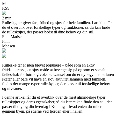
Mail
RSS
2 min
Rulleskøjter giver fart, frihed og sjov for hele familien. I artiklen får
du et overblik over forskellige typer og funktioner, så du kan finde
de rulleskøjter, der passer bedst til dine behov og din stil.
Finn Madsen
Finn
Madsen
Rulleskøjter er igen blevet populære – både som en aktiv
fritidsinteresse, en sjov måde at bevæge sig på og som et socialt
fællesskab for børn og voksne. Uanset om du er nybegynder, erfaren
skater eller bare vil have en sjov aktivitet sammen med familien,
findes der mange typer rulleskøjter, der passer til forskellige behov
og niveauer.
I denne artikel får du et overblik over de mest almindelige typer
rulleskøjter og deres egenskaber, så du lettere kan finde den stil, der
passer til dig og din hverdag i Kolding – hvad enten du ruller
gennem byen, på stierne ved fjorden eller i hallen.