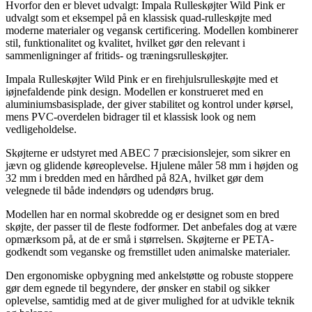
Hvorfor den er blevet udvalgt: Impala Rulleskøjter Wild Pink er
udvalgt som et eksempel på en klassisk quad-rulleskøjte med
moderne materialer og vegansk certificering. Modellen kombinerer
stil, funktionalitet og kvalitet, hvilket gør den relevant i
sammenligninger af fritids- og træningsrulleskøjter.
Impala Rulleskøjter Wild Pink er en firehjulsrulleskøjte med et
iøjnefaldende pink design. Modellen er konstrueret med en
aluminiumsbasisplade, der giver stabilitet og kontrol under kørsel,
mens PVC-overdelen bidrager til et klassisk look og nem
vedligeholdelse.
Skøjterne er udstyret med ABEC 7 præcisionslejer, som sikrer en
jævn og glidende køreoplevelse. Hjulene måler 58 mm i højden og
32 mm i bredden med en hårdhed på 82A, hvilket gør dem
velegnede til både indendørs og udendørs brug.
Modellen har en normal skobredde og er designet som en bred
skøjte, der passer til de fleste fodformer. Det anbefales dog at være
opmærksom på, at de er små i størrelsen. Skøjterne er PETA-
godkendt som veganske og fremstillet uden animalske materialer.
Den ergonomiske opbygning med ankelstøtte og robuste stoppere
gør dem egnede til begyndere, der ønsker en stabil og sikker
oplevelse, samtidig med at de giver mulighed for at udvikle teknik