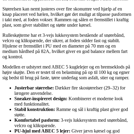
Størrelsen kan nemt justeres over fire skonumre ved hjælp af en
knap placeret ved hælen, hvilket gør det muligt at tilpasse pasformen
i takt med, at foden vokser. Rammen og sålen er fremstillet i kraftig
plast, som giver stabilitet og støtte under kørsel.
Rulleskøjterne har et 3-vejs lukkesystem bestående af snørebånd,
velcro og klikspænde, der sikrer, at foden sidder fast og stabilt.
Hjulene er fremstillet i PU med en diameter på 70 mm og en
medium hårdhed på 82A, hvilket giver en god balance mellem fart
og kontrol.
Modellen er udstyret med ABEC 5 kuglelejer og en bremseklods på
højre skøjte. Den er testet til en belastning på op til 100 kg og egner
sig bedst til brug på faste, tørre underlag som asfalt, stier og ramper.
Justerbar størrelse:
Dækker fire skostørrelser (29–32) for
længere anvendelse.
Sneaker-inspireret design:
Kombinerer et moderne look
med funktionalitet.
Stabil konstruktion:
Ramme og sål i kraftig plast giver god
støtte.
Komfortabel pasform:
3-vejs lukkesystem med snørebånd,
velcro og klikspænde.
PU-hjul med ABEC 5 lejer:
Giver jævn kørsel og god